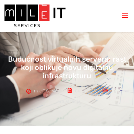
Budućnost virtualnih servera: rast
koji oblikuje novu digitalnu
infrastrukturu
mileIT Services
04.11.2025.
Virtualizacija