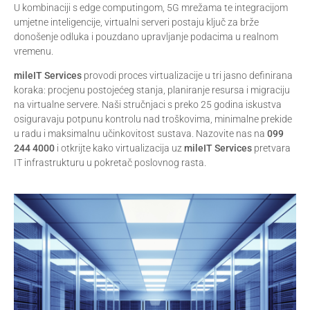
U kombinaciji s edge computingom, 5G mrežama te integracijom
umjetne inteligencije, virtualni serveri postaju ključ za brže
donošenje odluka i pouzdano upravljanje podacima u realnom
vremenu.
mileIT Services
provodi proces virtualizacije u tri jasno definirana
koraka: procjenu postojećeg stanja, planiranje resursa i migraciju
na virtualne servere. Naši stručnjaci s preko 25 godina iskustva
osiguravaju potpunu kontrolu nad troškovima, minimalne prekide
u radu i maksimalnu učinkovitost sustava. Nazovite nas na
099
244 4000
i otkrijte kako virtualizacija uz
mileIT Services
pretvara
IT infrastrukturu u pokretač poslovnog rasta.