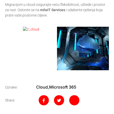
Migracijom u cloud osigurajte veću fleksibilnost, uštede i prostor
za rast. Oslonite se na
mileIT Services
i odaberite rješenja koja
prate vaše poslovne ciljeve.
Cloud
,
Microsoft 365
Oznake:
Share: