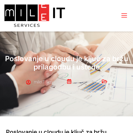
Poslovanje u cloudu je ključ za bržu
prilagodbu i uštede
mileIT Services
19.12.2024.
Cloud
,
Microsoft 365
Poslovanje u cloudu je ključ za bržu