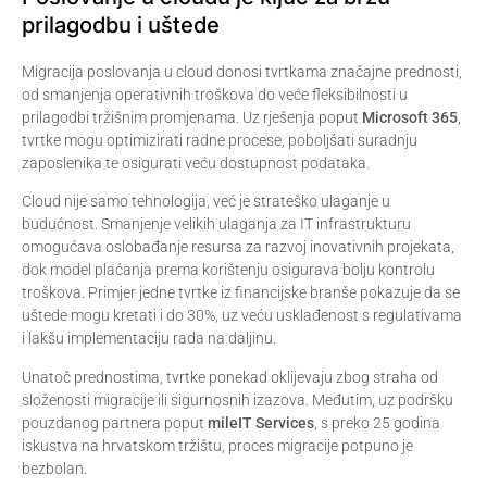
prilagodbu i uštede
Migracija poslovanja u cloud donosi tvrtkama značajne prednosti,
od smanjenja operativnih troškova do veće fleksibilnosti u
prilagodbi tržišnim promjenama. Uz rješenja poput
Microsoft 365
,
tvrtke mogu optimizirati radne procese, poboljšati suradnju
zaposlenika te osigurati veću dostupnost podataka.
Cloud nije samo tehnologija, već je strateško ulaganje u
budućnost. Smanjenje velikih ulaganja za IT infrastrukturu
omogućava oslobađanje resursa za razvoj inovativnih projekata,
dok model plaćanja prema korištenju osigurava bolju kontrolu
troškova. Primjer jedne tvrtke iz financijske branše pokazuje da se
uštede mogu kretati i do 30%, uz veću usklađenost s regulativama
i lakšu implementaciju rada na daljinu.
Unatoč prednostima, tvrtke ponekad oklijevaju zbog straha od
složenosti migracije ili sigurnosnih izazova. Međutim, uz podršku
pouzdanog partnera poput
mileIT Services
, s preko 25 godina
iskustva na hrvatskom tržištu, proces migracije potpuno je
bezbolan.