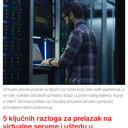
Virtualni serveri postali su ključni za tvrtke koje žele raditi pametnije, a
ne više, a jedan od takvih primjera dolazi iz priče našeg klijenta, koji je
s mileIT Services prešao na Cloudsy virtualne servere i potpuno
promijenio način poslovanja.
5 ključnih razloga za prelazak na
virtualne servere i uštedu u