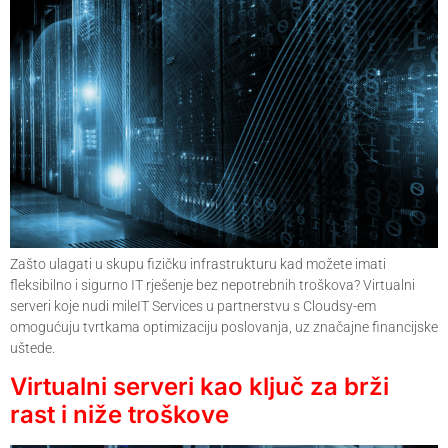
Zašto ulagati u skupu fizičku infrastrukturu kad možete imati
fleksibilno i sigurno IT rješenje bez nepotrebnih troškova? Virtualni
serveri koje nudi mileIT Services u partnerstvu s Cloudsy-em
omogućuju tvrtkama optimizaciju poslovanja, uz značajne financijske
uštede.
Virtualni serveri kao ključ za brži
rast i niže troškove