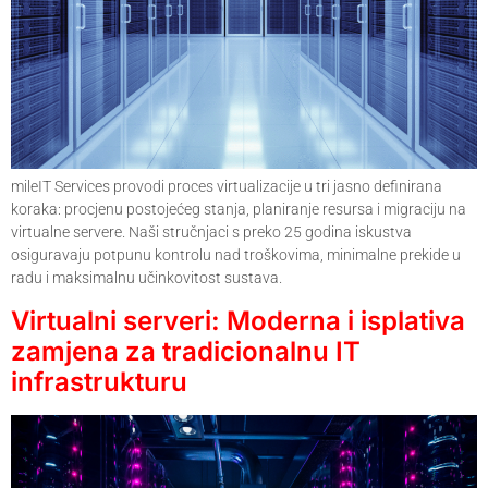
mileIT Services provodi proces virtualizacije u tri jasno definirana
koraka: procjenu postojećeg stanja, planiranje resursa i migraciju na
virtualne servere. Naši stručnjaci s preko 25 godina iskustva
osiguravaju potpunu kontrolu nad troškovima, minimalne prekide u
radu i maksimalnu učinkovitost sustava.
Virtualni serveri: Moderna i isplativa
zamjena za tradicionalnu IT
infrastrukturu