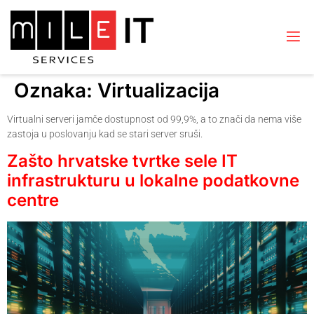
Oznaka:
Virtualizacija
Virtualni serveri jamče dostupnost od 99,9%, a to znači da nema više
zastoja u poslovanju kad se stari server sruši.
Zašto hrvatske tvrtke sele IT
infrastrukturu u lokalne podatkovne
centre