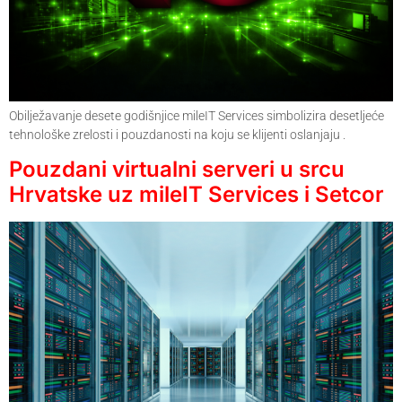
Obilježavanje desete godišnjice mileIT Services simbolizira desetljeće
tehnološke zrelosti i pouzdanosti na koju se klijenti oslanjaju .
Pouzdani virtualni serveri u srcu
Hrvatske uz mileIT Services i Setcor