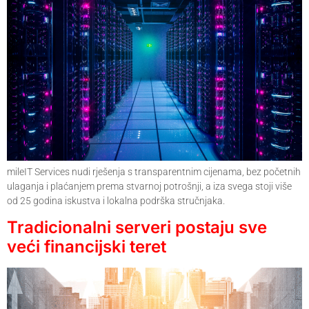
mileIT Services nudi rješenja s transparentnim cijenama, bez početnih
ulaganja i plaćanjem prema stvarnoj potrošnji, a iza svega stoji više
od 25 godina iskustva i lokalna podrška stručnjaka.
Tradicionalni serveri postaju sve
veći financijski teret