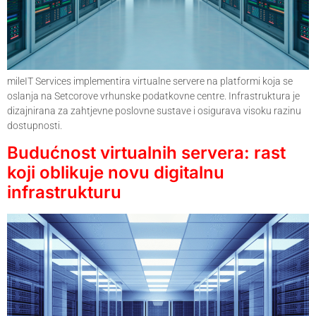
mileIT Services implementira virtualne servere na platformi koja se
oslanja na Setcorove vrhunske podatkovne centre. Infrastruktura je
dizajnirana za zahtjevne poslovne sustave i osigurava visoku razinu
dostupnosti.
Budućnost virtualnih servera: rast
koji oblikuje novu digitalnu
infrastrukturu